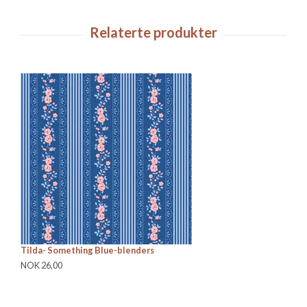
Tilda- Something Blue-blenders
Ti
NOK 26,00
NO