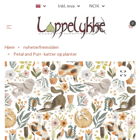
Inkl. mva
NOK
0
Hjem
nyheterfremsiden
Petal and Purr- katter og planter