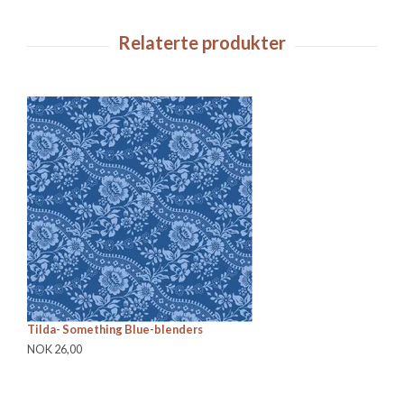
Tilda- Something Blue-blenders
Ze
NOK 26,00
NO