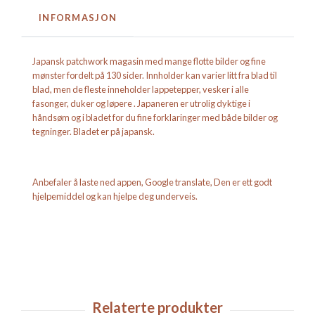
INFORMASJON
Japansk patchwork magasin med mange flotte bilder og fine
mønster fordelt på 130 sider. Innholder kan varier litt fra blad til
blad, men de fleste inneholder lappetepper, vesker i alle
fasonger, duker og løpere . Japaneren er utrolig dyktige i
håndsøm og i bladet for du fine forklaringer med både bilder og
tegninger. Bladet er på japansk.
Anbefaler å laste ned appen, Google translate, Den er ett godt
hjelpemiddel og kan hjelpe deg underveis.