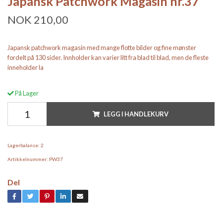
Japansk Patchwork Magasin nr.37
NOK 210,00
Japansk patchwork magasin med mange flotte bilder og fine mønster
fordelt på 130 sider. Innholder kan varier litt fra blad til blad, men de fleste
inneholder la
På Lager
LEGG I HANDLEKURV
Lagerbalanse:
2
Artikkelnummer:
PW37
Del