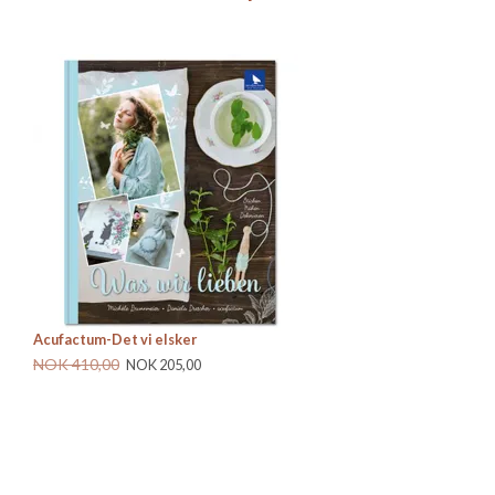
Acufactum-Det vi elsker
Ch
NOK 410,00
Be
NOK 205,00