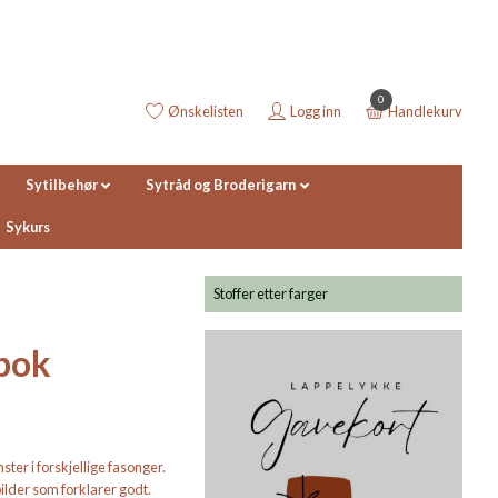
0
Ønskelisten
Logg inn
Handlekurv
Sytilbehør
Sytråd og Broderigarn
Sykurs
Stoffer etter farger
bok
er i forskjellige fasonger.
ilder som forklarer godt.