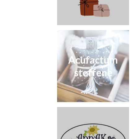
Acufactum
stoffene