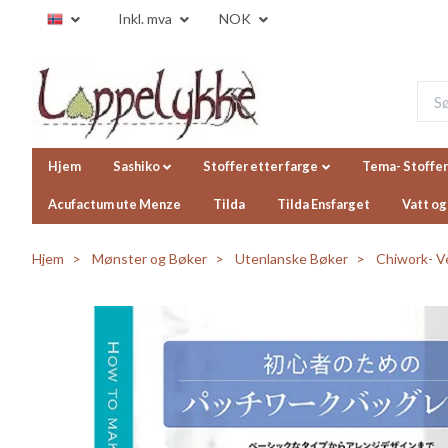
Inkl. mva
NOK
Hjem
Sashiko
Stoffer etter farge
Tema- Stoffer
Acufactum ute Menze
Tilda
Tilda Ensfarget
Vatt og
Hjem
Mønster og Bøker
Utenlanske Bøker
Chiwork- V