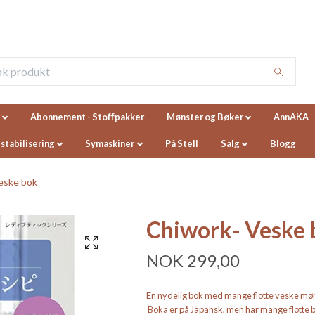
Abonnement - Stoffpakker
Mønster og Bøker
AnnAKA
 stabilisering
Symaskiner
På Stell
Salg
Blogg
eske bok
Chiwork- Veske 
NOK 299,00
En nydelig bok med mange flotte veske mønst
Boka er på Japansk, men har mange flotte b