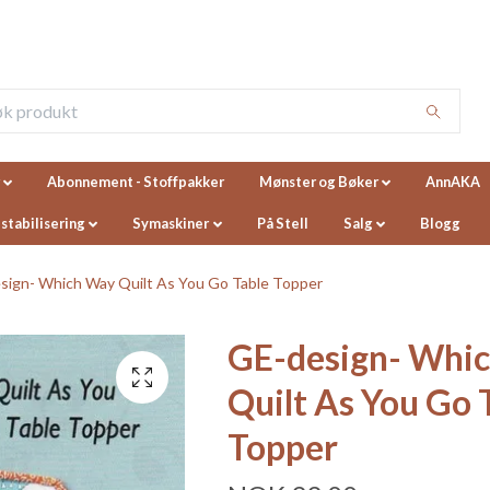
Abonnement - Stoffpakker
Mønster og Bøker
AnnAKA
 stabilisering
Symaskiner
På Stell
Salg
Blogg
ign- Which Way Quilt As You Go Table Topper
GE-design- Whi
Quilt As You Go 
Topper