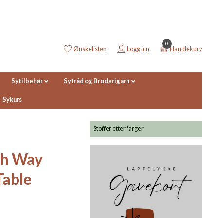
0
Ønskelisten
Logg inn
Handlekurv
Sytilbehør
Sytråd og Broderigarn
Sykurs
Stoffer etter farger
ch Way
Table