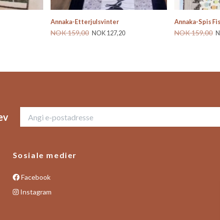
Annaka-Etterjulsvinter
Annaka-Spis Fis
NOK 159,00
NOK 159,00
NOK 127,20
N
ev
Sosiale medier
Facebook
Instagram