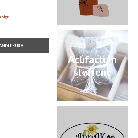
Design
HANDLEKURV
Acufactum
stoffene