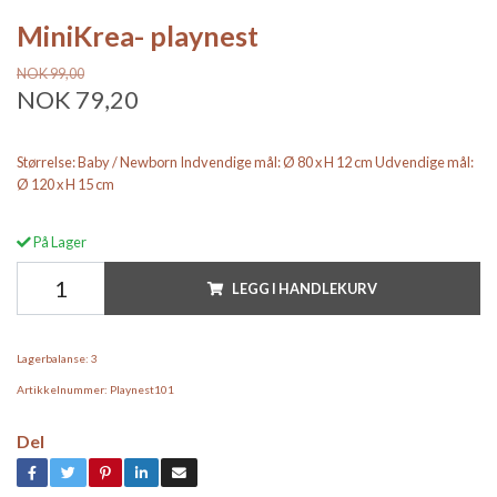
MiniKrea- playnest
NOK 99,00
NOK 79,20
Størrelse: Baby / Newborn Indvendige mål: Ø 80 x H 12 cm Udvendige mål:
Ø 120 x H 15 cm
På Lager
LEGG I HANDLEKURV
Lagerbalanse:
3
Artikkelnummer:
Playnest101
Del