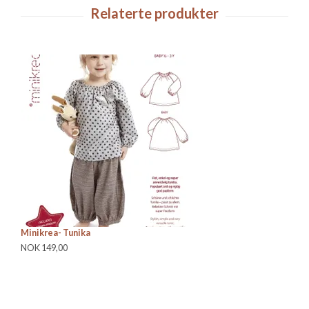
Minikrea- Tunika
Mi
NOK 149,00
NO