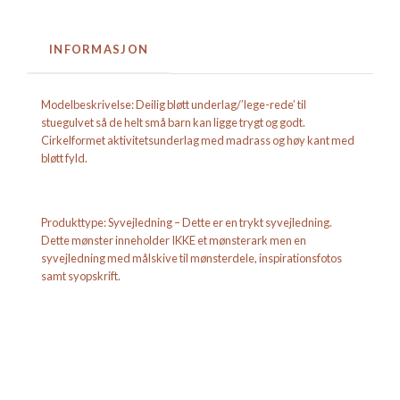
INFORMASJON
Modelbeskrivelse: Deilig bløtt underlag/’lege-rede’ til
stuegulvet så de helt små barn kan ligge trygt og godt.
Cirkelformet aktivitetsunderlag med madrass og høy kant med
bløtt fyld.
Produkttype: Syvejledning – Dette er en trykt syvejledning.
Dette mønster inneholder IKKE et mønsterark men en
syvejledning med målskive til mønsterdele, inspirationsfotos
samt syopskrift.