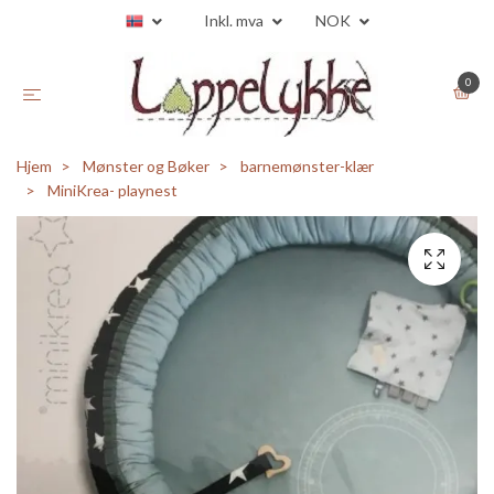
Inkl. mva
NOK
0
Hjem
Mønster og Bøker
barnemønster-klær
MiniKrea- playnest