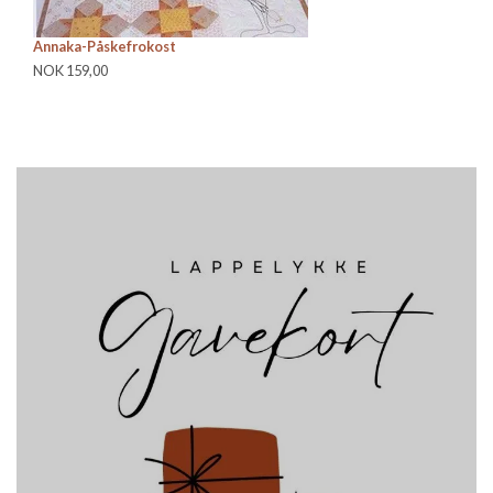
Annaka-Påskefrokost
An
NOK 159,00
NO