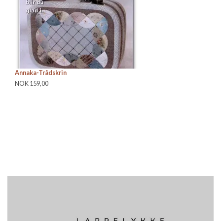
Annaka-Trådskrin
An
NOK 159,00
NO