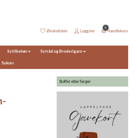
0
Ønskelisten
Logg inn
Handlekurv
Sytilbehør
Sytråd og Broderigarn
Sykurs
Stoffer etter farger
n-