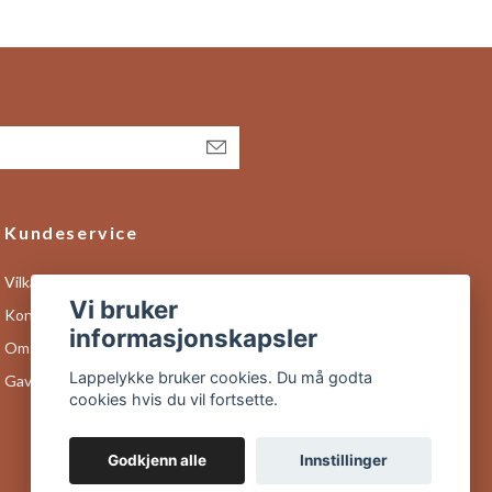
Kundeservice
Vilkår og betingelser
Vi bruker
Kontakt info og hvor vi holder til
informasjonskapsler
Om kjøp og returer
Lappelykke bruker cookies. Du må godta
Gavekort
cookies hvis du vil fortsette.
Godkjenn alle
Innstillinger