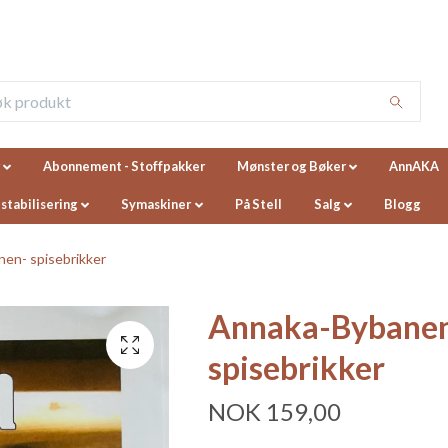
Abonnement - Stoffpakker
Mønster og Bøker
AnnAKA
 stabilisering
Symaskiner
På Stell
Salg
Blogg
en- spisebrikker
Annaka-Bybane
spisebrikker
NOK 159,00