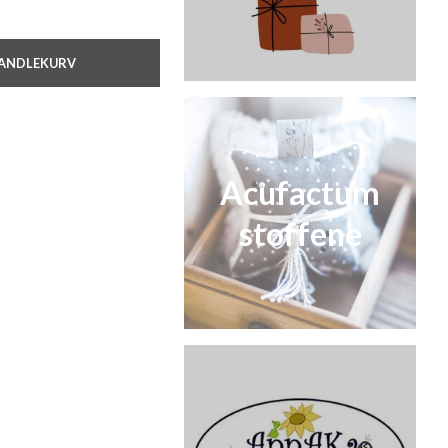
HANDLEKURV
Acufactum
stoffene