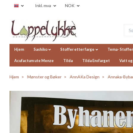
Inkl. mva
NOK
Hjem
Sashiko
Stoffer etter farge
Tema- Stoffer
Acufactum ute Menze
Tilda
Tilda Ensfarget
Vatt og
Hjem
Mønster og Bøker
AnnAKa Design
Annaka-Byban