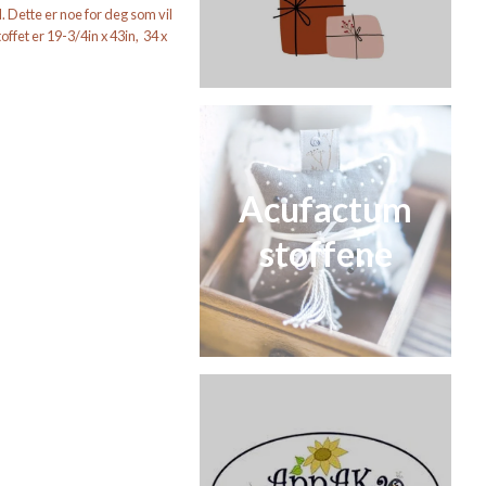
 Dette er noe for deg som vil
ffet er 19-3/4in x 43in, 34 x
Acufactum
stoffene