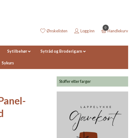
0
Ønskelisten
Logg inn
Handlekurv
Sytilbehør
Sytråd og Broderigarn
Sykurs
Stoffer etter farger
Panel-
d