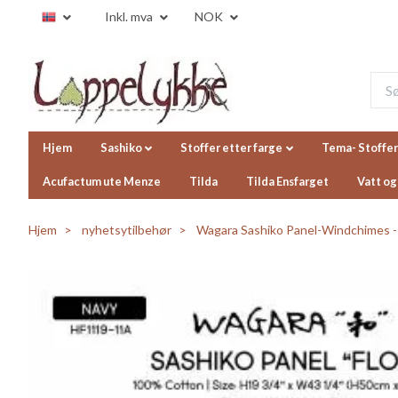
Inkl. mva
NOK
Hjem
Sashiko
Stoffer etter farge
Tema- Stoffer
Acufactum ute Menze
Tilda
Tilda Ensfarget
Vatt og
Hjem
nyhetsytilbehør
Wagara Sashiko Panel-Windchimes -