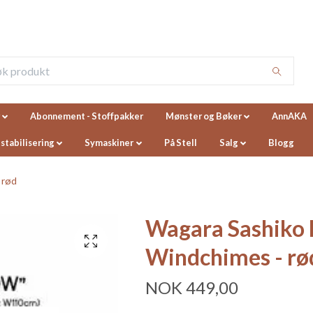
Abonnement - Stoffpakker
Mønster og Bøker
AnnAKA
 stabilisering
Symaskiner
På Stell
Salg
Blogg
 rød
Wagara Sashiko 
Windchimes - rø
NOK 449,00