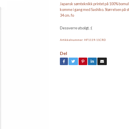
Japansk sømteknikk printet på 100% bomull.
komme i gang med Sashiko. Størrelsen på sto
34 cm. fo
Dessverre utsolgt. :(
Artikkelnummer:
HF1119-11CRD
Del