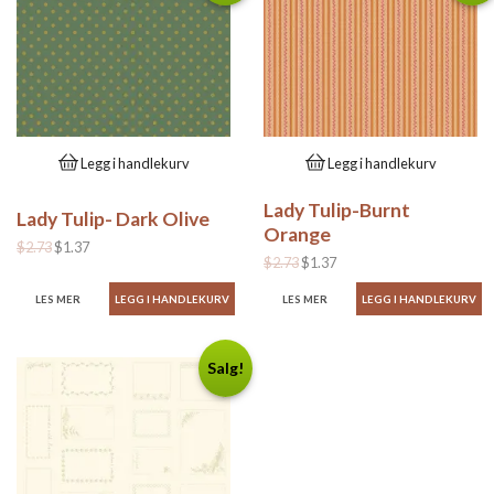
Legg i handlekurv
Legg i handlekurv
Lady Tulip-Burnt
Lady Tulip- Dark Olive
Orange
$2.73
$1.37
$2.73
$1.37
LES MER
LES MER
Salg!