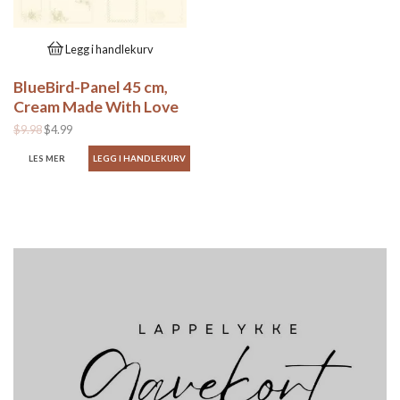
Legg i handlekurv
BlueBird-Panel 45 cm,
Cream Made With Love
$9.98
$4.99
LES MER