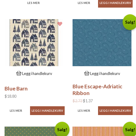
LES MER
LES MER
Salg!
Legg i handlekurv
Legg i handlekurv
Blue Escape-Adriatic
Blue Barn
Ribbon
$18.80
$2.73
$1.37
LES MER
LES MER
Salg!
Salg!