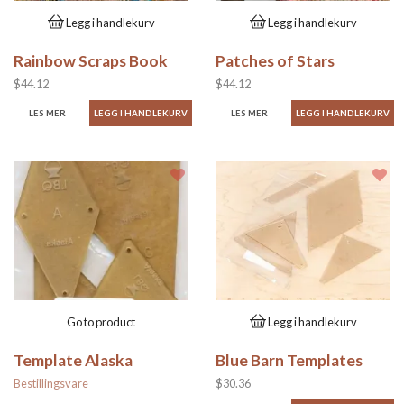
Legg i handlekurv
Legg i handlekurv
Rainbow Scraps Book
Patches of Stars
$44.12
$44.12
LES MER
LES MER
Go to product
Legg i handlekurv
Template Alaska
Blue Barn Templates
Bestillingsvare
$30.36