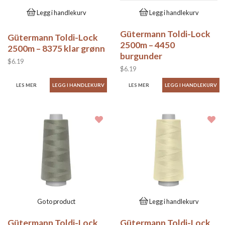
Legg i handlekurv
Legg i handlekurv
Gütermann Toldi-Lock
Gütermann Toldi-Lock
2500m – 4450
2500m – 8375 klar grønn
burgunder
$6.19
$6.19
LES MER
LES MER
Go to product
Legg i handlekurv
Gütermann Toldi-Lock
Gütermann Toldi-Lock