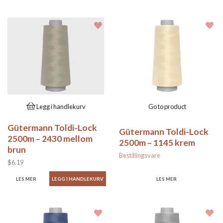
Legg i handlekurv
Go to product
Gütermann Toldi-Lock
Gütermann Toldi-Lock
2500m – 2430 mellom
2500m – 1145 krem
brun
Bestillingsvare
$6.19
LES MER
LES MER