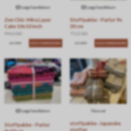
Legg i handlekurv
Legg i handlekurv
Zen Chic-Mira Layer
Stoffpakke - Parlor 9x
Cake 10x10 inch
30 cm
994.65 SEK
775.61 SEK
LES MER
LES MER
Legg i handlekurv
Flera val
stoffpakke- Japanske
Stoffpakke - Parlor
stoffer