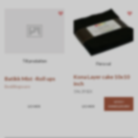
Till produkten
Flera val
Kona Layer cake 10x10
Batikk Mist -Roll ups
inch
Bestillingsvare
596.39 SEK
LEGG I
LES MER
LES MER
HANDLEKURV