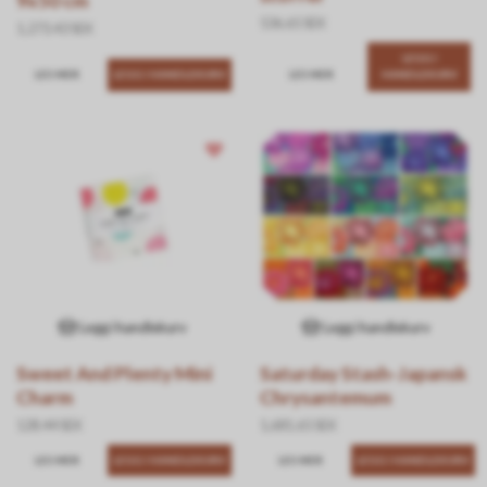
9x50 cm
536.65 SEK
1,273.43 SEK
LEGG I
LES MER
LES MER
HANDLEKURV
Legg i handlekurv
Legg i handlekurv
Sweet And Plenty Mini
Saturday Stash-Japansk
Charm
Chrysantemum
128.44 SEK
1,681.65 SEK
LES MER
LES MER