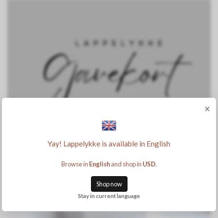
×
Yay! Lappelykke is available in English
Browse in
English
and shop in
USD
.
Shop now
Stay in current language